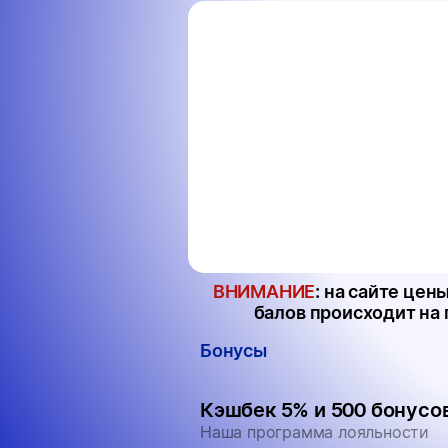
Разыграем подарочные сертифи
Подпишись на наш канал в MAXе, 
УЧАВСТВОВАТЬ под закрепленным
получи возможность выиграть по
магазин
ВНИМАНИЕ
: на сайте це
балов происходит на
Бонусы
Кэшбек 5% и 500 бонусов
Наша программа лояльности