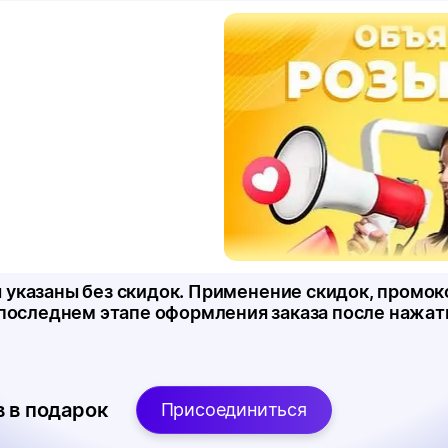
каты
нажми на кнопку 
 постом с розыгрышем и 
дарочный сертификат в наш 
ны указаны без скидок. Применение скидок, промок
 последнем этапе оформления заказа после нажат
 в подарок
Присоединиться